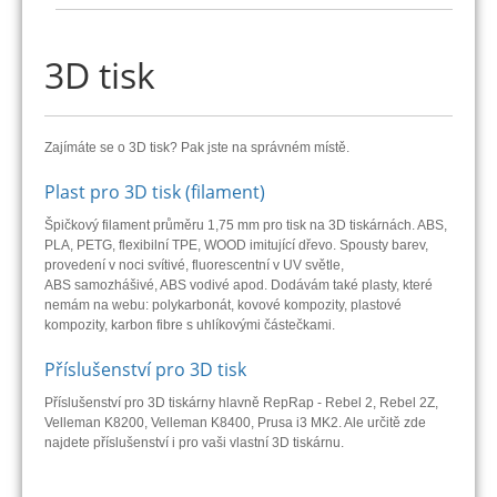
3D tisk
Zajímáte se o 3D tisk? Pak jste na správném místě.
Plast pro 3D tisk (filament)
Špičkový filament průměru 1,75 mm pro tisk na 3D tiskárnách. ABS,
PLA, PETG, flexibilní TPE, WOOD imitující dřevo. Spousty barev,
provedení v noci svítivé, fluorescentní v UV světle,
ABS samozhášivé, ABS vodivé apod. Dodávám také plasty, které
nemám na webu: polykarbonát, kovové kompozity, plastové
kompozity, karbon fibre s uhlíkovými částečkami.
Příslušenství pro 3D tisk
Příslušenství pro 3D tiskárny hlavně RepRap - Rebel 2, Rebel 2Z,
Velleman K8200, Velleman K8400, Prusa i3 MK2. Ale určitě zde
najdete příslušenství i pro vaši vlastní 3D tiskárnu.