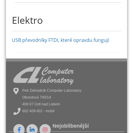
Elektro
USB převodníky FTDI, které opravdu fungují
Petr Zahradník Computer Laboratory
Obvodová 740/14
400 07 Ústí nad Labem
602 409 601 - mobil
Nejoblíbenější